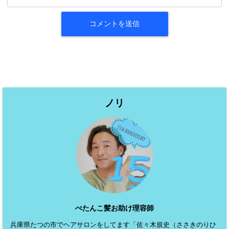
ノリ
ぺたんこ髪お助け理容師
兵庫県たつの市でヘアサロンをしてます「佐々木規史（ささきのりひ