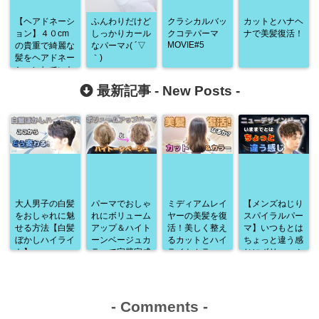
【ヘアドネーシ
ふんわりだけど
クラシカルバッ
カットとハナヘ
ョン】４０cm
しっかりカール
クコテパーマ
ナで美髪復活！
MOVIE#5
の貴重で綺麗な
なパーマ♪( ´▽
髪をヘアドネー
｀)
ションしていた
だきました♪
最新記事 -
New Posts
-
大人男子の白髪
パーマでおしゃ
ミディアムレイ
【メンズねじり
をおしゃれに魅
れにボリューム
ヤーの美髪を復
スパイラルパー
せる方法【白髪
アップ＆ハイト
活！美しく整え
マ】いつもとは
ぼかしハイライ
ーンベージュカ
るカットとハイ
ちょっと違う感
ト】
ラーで完璧完成
ライトカラー
じにボリューム
♪
アップ♪
-
Comments
-