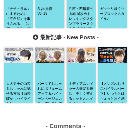
「ナチュラル」
Style撮影
兵庫・西播磨の
ガッツリ軽くツ
Vol.18
にするために
山城 城攻めト
ーブロックスタ
「不自然」を取
レッキングスタ
イル♪
り入れる。【レ
ンプラリー２０
ディースツーブ
２５【城山城】
ロック】
【休日登山部＃
最新記事 -
New Posts
-
３６】
大人男子の白髪
パーマでおしゃ
ミディアムレイ
【メンズねじり
をおしゃれに魅
れにボリューム
ヤーの美髪を復
スパイラルパー
せる方法【白髪
アップ＆ハイト
活！美しく整え
マ】いつもとは
ぼかしハイライ
ーンベージュカ
るカットとハイ
ちょっと違う感
ト】
ラーで完璧完成
ライトカラー
じにボリューム
♪
アップ♪
-
Comments
-