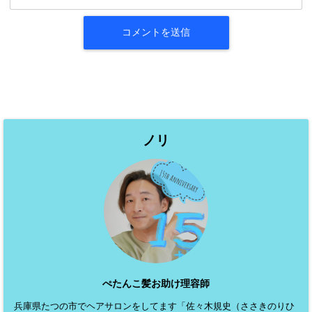
ノリ
ぺたんこ髪お助け理容師
兵庫県たつの市でヘアサロンをしてます「佐々木規史（ささきのりひ