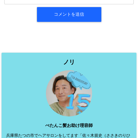
ノリ
ぺたんこ髪お助け理容師
兵庫県たつの市でヘアサロンをしてます「佐々木規史（ささきのりひ