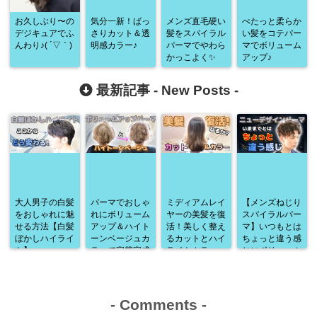
お久しぶり〜の
気分一新！ばっ
メンズ直毛硬い
ぺたっと柔らか
デジキュアでふ
さりカット＆透
髪をスパイラル
い髪をコテパー
んわり♪( ´▽｀)
明感カラー♪
パーマでやわら
マでボリューム
かっこよく✨
アップ♪
最新記事 -
New Posts
-
大人男子の白髪
パーマでおしゃ
ミディアムレイ
【メンズねじり
をおしゃれに魅
れにボリューム
ヤーの美髪を復
スパイラルパー
せる方法【白髪
アップ＆ハイト
活！美しく整え
マ】いつもとは
ぼかしハイライ
ーンベージュカ
るカットとハイ
ちょっと違う感
ト】
ラーで完璧完成
ライトカラー
じにボリューム
♪
アップ♪
-
Comments
-