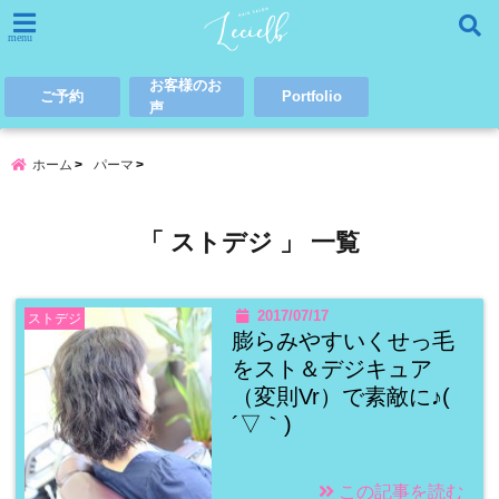
menu
お客様のお
ご予約
Portfolio
声
ホーム
パーマ
「 ストデジ 」 一覧
2017/07/17
ストデジ
膨らみやすいくせっ毛
をスト＆デジキュア
（変則Vr）で素敵に♪(
´▽｀)
この記事を読む