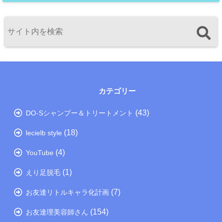
カテゴリー
(43)
DO-Sシャンプー＆トリートメント
(18)
lecielb style
(4)
YouTube
(1)
えり足脱毛
(7)
お友達リトルキャラ化計画
(154)
お友達理美容師さん