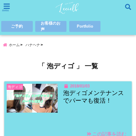
menu
お客様のお
ご予約
Portfolio
声
ホーム
ハナヘナ
「 泡ディゴ 」 一覧
2018/01/03
泡ディゴ
泡ディゴメンテナンス
でパーマも復活！
この記事を読む