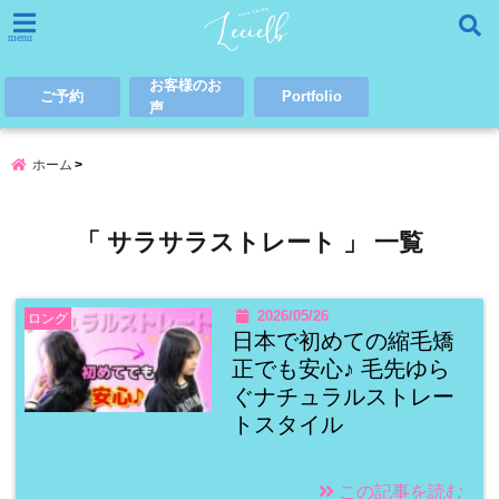
menu
お客様のお
ご予約
Portfolio
声
ホーム
「 サラサラストレート 」 一覧
2026/05/26
ロング
日本で初めての縮毛矯
正でも安心♪ 毛先ゆら
ぐナチュラルストレー
トスタイル
この記事を読む