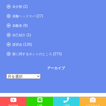
(2)
未分類
(27)
炭酸ヘッドスパ
(9)
炭酸泉
(1)
自己紹介
(126)
講習会
(273)
髪に関するホントのところ
アーカイブ
ア
ー
カ
イ
ブ
Copyright©
たつの市の美容院メーカー講師が教えるぺったんこ髪の解決方法ブログ
, 2023 All
YouTube
LINE
ご予約
ヘアスタイル