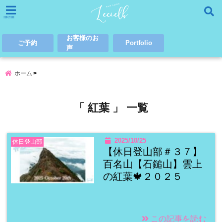
menu
お客様のお
ご予約
Portfolio
声
ホーム
「 紅葉 」 一覧
2025/10/25
休日登山部
【休日登山部＃３７】
百名山【石鎚山】雲上
の紅葉🍁２０２５
この記事を読む