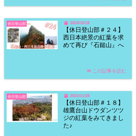
2024/10/18
休日登山部
【休日登山部＃２４】
西日本絶景の紅葉を求
めて再び『石鎚山』へ
この記事を読む
2023/11/28
休日登山部
【休日登山部＃１８】
雄鷹台山ドウダンツツ
ジの紅葉をみてきまし
た♪