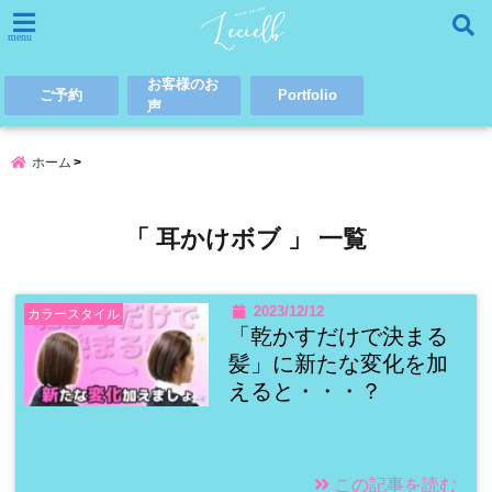
menu
お客様のお
ご予約
Portfolio
声
ホーム
「 耳かけボブ 」 一覧
2023/12/12
カラースタイル
「乾かすだけで決まる
髪」に新たな変化を加
えると・・・？
この記事を読む