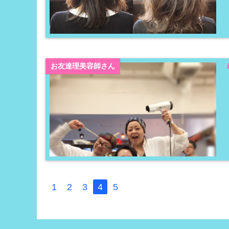
お友達理美容師さん
1
2
3
4
5