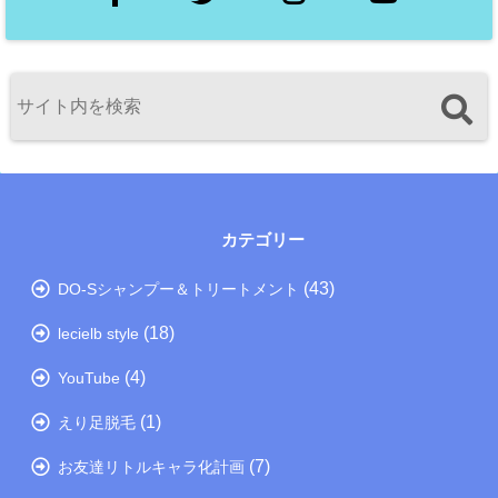
カテゴリー
(43)
DO-Sシャンプー＆トリートメント
(18)
lecielb style
(4)
YouTube
(1)
えり足脱毛
(7)
お友達リトルキャラ化計画