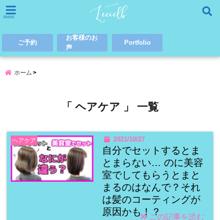
menu
お客様のお
ご予約
Portfolio
声
ホーム
「 ヘアケア 」 一覧
2021/10/27
ヘアケア
自分でセットするとま
とまらない… のに美容
室でしてもらうとまと
まるのはなんで？それ
は髪のコーティングが
原因かも！？
この記事を読む