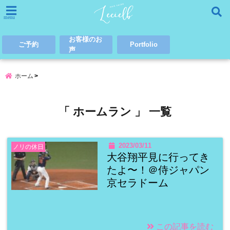
menu
お客様のお
ご予約
Portfolio
声
ホーム
「 ホームラン 」 一覧
2023/03/11
ノリの休日
大谷翔平見に行ってき
たよ〜！＠侍ジャパン
京セラドーム
この記事を読む