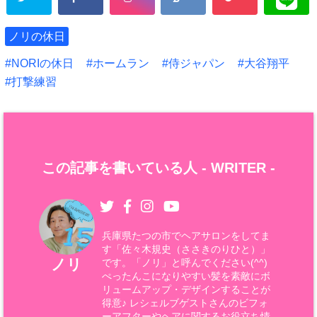
ノリの休日
NORIの休日
ホームラン
侍ジャパン
大谷翔平
打撃練習
この記事を書いている人 -
WRITER
-
兵庫県たつの市でヘアサロンをしてま
す「佐々木規史（ささきのりひと）」
ノリ
です。「ノリ」と呼んでください(^^)
ぺったんこになりやすい髪を素敵にボ
リュームアップ・デザインすることが
得意♪ レシェルブゲストさんのビフォ
ーアフターやヘアに関するお役立ち情