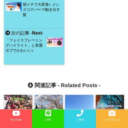
朝イチで大変身♪ メン
ズコテパーマ動き出す
髪
次の記事 -
Next
-
「フェイスフレーミン
グハイライト」と美麗
ボブでかわいい♪
関連記事 -
Related Posts
-
YouTube
LINE
ご予約
ヘアスタイル