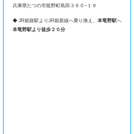
兵庫県たつの市龍野町島田３６０−１９
◆ JR姫路駅よりJR姫新線へ乗り換え、
本竜野駅
へ
本竜野駅より徒歩２０分