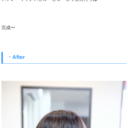
完成〜
・After