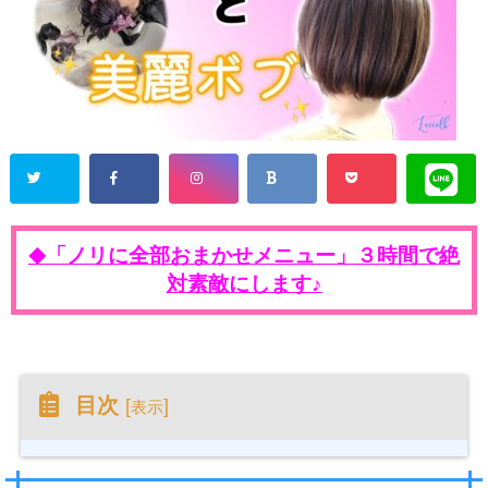
「ノリに全部おまかせメニュー」３時間で絶
◆
対素敵にします♪
目次
[
]
表示