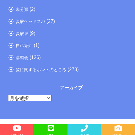
(2)
未分類
(27)
炭酸ヘッドスパ
(9)
炭酸泉
(1)
自己紹介
(126)
講習会
(273)
髪に関するホントのところ
アーカイブ
ア
ー
カ
イ
ブ
Copyright©
たつの市の美容院メーカー講師が教えるぺったんこ髪の解決方法ブログ
, 2022 All
YouTube
LINE