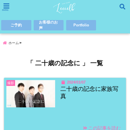
menu
お客様のお
ご予約
Portfolio
声
ホーム
「 二十歳の記念に 」 一覧
2024/01/07
撮影
二十歳の記念に家族写
真
この記事を読む