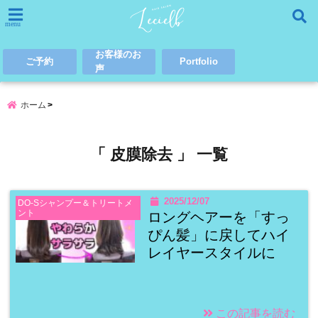
menu
お客様のお
ご予約
Portfolio
声
ホーム
「 皮膜除去 」 一覧
2025/12/07
DO-Sシャンプー＆トリートメ
ント
ロングヘアーを「すっ
ぴん髪」に戻してハイ
レイヤースタイルに
この記事を読む