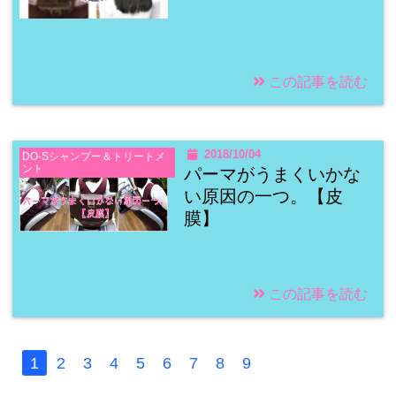
この記事を読む
2018/10/04
DO-Sシャンプー＆トリートメ
ント
パーマがうまくいかな
い原因の一つ。【皮
膜】
この記事を読む
1
2
3
4
5
6
7
8
9