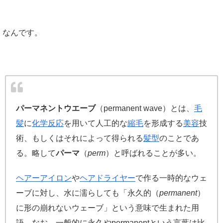
なんです。
パーマネントウエーブ
（permanent wave）とは、
毛
髪
に
化学反応
を用いて人工的な
縮毛
を形成する
美容
技
術、もしくはそれによって得られる
髪型
のことであ
る。略して
パーマ
（
perm
）と呼ばれることが多い。
ヘアーアイロン
や
ヘアドライヤー
で作る一時的なウェ
ーブに対し、水に濡らしても「永久的（
permanent
）
に形の崩れないウェーブ」という意味で生まれた用
語。なお、一般的に永久やpermanentという言葉は比