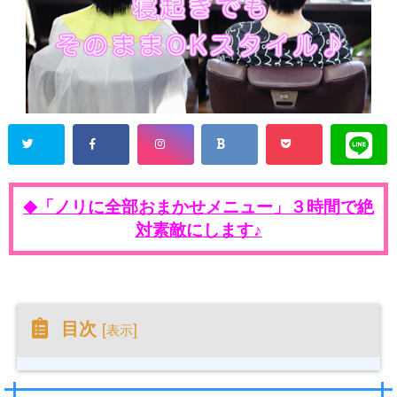
「ノリに全部おまかせメニュー」３時間で絶
◆
対素敵にします♪
目次
[
]
表示