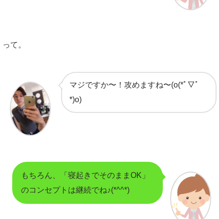
って。
マジですか〜！攻めますね〜(o(*ﾟ▽ﾟ
*)o)
もちろん、「寝起きでそのままOK」
のコンセプトは継続でね♪(*^^*)