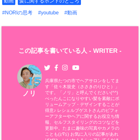
動画
髪に関するホントのところ
NORIの思考
youtube
動画
この記事を書いている人 -
WRITER
-
兵庫県たつの市でヘアサロンをしてま
す「佐々木規史（ささきのりひと）」
ノリ
です。「ノリ」と呼んでください(^^)
ぺったんこになりやすい髪を素敵にボ
リュームアップ・デザインすることが
得意♪ レシェルブゲストさんのビフォ
ーアフターやヘアに関するお役立ち情
報、セルフスタイリングのコツなどを
更新中。たまに趣味の写真やカメラの
ことも(≧∇≦) お気に入りの記事があれ
ばぜひ、いいね！＆シェアしてくださ