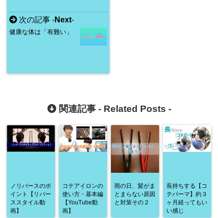
次の記事 -
Next
-
健康な体は「有難い」
関連記事 -
Related Posts
-
ノリバースのポ
コテアイロンの
雨の日、髪がま
長持ちする【コ
イント【リバー
使い方・基本編
とまらない原因
テパーマ】約３
ススタイル動
【YouTube動
と対策その２
ヶ月経ってもい
画】
画】
い感じ