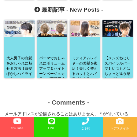
最新記事 -
New Posts
-
大人男子の白髪
パーマでおしゃ
ミディアムレイ
【メンズねじり
をおしゃれに魅
れにボリューム
ヤーの美髪を復
スパイラルパー
せる方法【白髪
アップ＆ハイト
活！美しく整え
マ】いつもとは
ぼかしハイライ
ーンベージュカ
るカットとハイ
ちょっと違う感
ト】
ラーで完璧完成
ライトカラー
じにボリューム
♪
アップ♪
-
Comments
-
メールアドレスが公開されることはありません。
*
が付いている
欄は必須項目です
YouTube
LINE
コメント
*
ご予約
ヘアスタイル