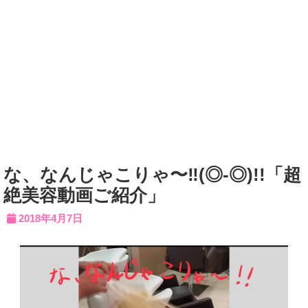
な、なんじゃこりゃ〜‼︎(◎-◎)!!「超
絶美容動画ご紹介」
2018年4月7日