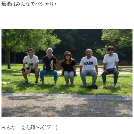
最後はみんなでパシャり♪
みんな ええ顔〜♪( ´▽｀)