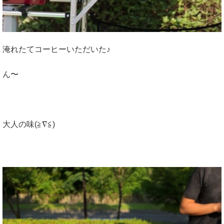
淹れたてコーヒーいただいた♪
ん〜
大人の味(≧∇≦)