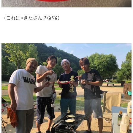
（これは○きたさん？(≧∇≦)