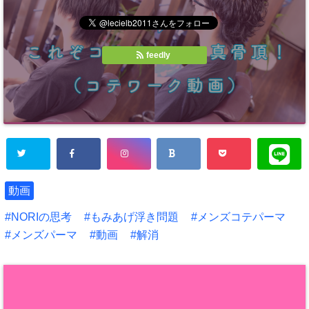
feedly
動画
NORIの思考
もみあげ浮き問題
メンズコテパーマ
メンズパーマ
動画
解消