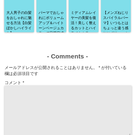
大人男子の白髪
パーマでおしゃ
ミディアムレイ
【メンズねじり
をおしゃれに魅
れにボリューム
ヤーの美髪を復
スパイラルパー
せる方法【白髪
アップ＆ハイト
活！美しく整え
マ】いつもとは
ぼかしハイライ
ーンベージュカ
るカットとハイ
ちょっと違う感
ト】
ラーで完璧完成
ライトカラー
じにボリューム
♪
アップ♪
-
Comments
-
メールアドレスが公開されることはありません。
*
が付いている
欄は必須項目です
コメント
*