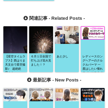
関連記事 -
Related Posts
-
【星空タイムラ
６月１日全国で
あと少し
レディースロン
プス】西はりま
打ち上げ花火見
グヘアーのクル
天文台で星空撮
ました！？
クルパーマ 一
影♪ 超絶絶
度はしたい憧れ
景！！
のパーマスタイ
ル デジキュア
最新記事 -
New Posts
-
でクルクルパー
マできるの！？