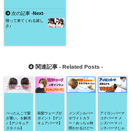
次の記事 -
Next
-
帰って来てくれる嬉し
さ♪
関連記事 -
Related Posts
-
ぺったんこで髪
前髪ウェーブが
メンズシルバー
アイロンパーマ
が重い。を解消
ポイント【デジ
ホワイトカラ
コテパーマ メ
♪【デジキュア
キュアパーマ】
ー！めっちゃ時
ンズパーマ パ
スタイル】
間かかるけど〜
ンチパーマじゃ