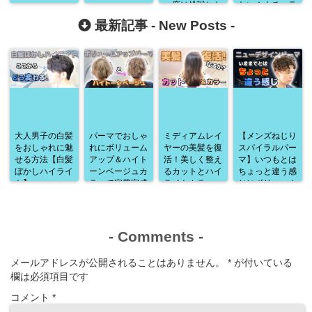
一度は挑戦した
ない！ナチュラ
くなるカラー♪
ルなのもできま
最新記事 -
New Posts
-
ーす♪
大人男子の白髪
パーマでおしゃ
ミディアムレイ
【メンズねじり
をおしゃれに魅
れにボリューム
ヤーの美髪を復
スパイラルパー
せる方法【白髪
アップ＆ハイト
活！美しく整え
マ】いつもとは
ぼかしハイライ
ーンベージュカ
るカットとハイ
ちょっと違う感
ト】
ラーで完璧完成
ライトカラー
じにボリューム
♪
アップ♪
-
Comments
-
メールアドレスが公開されることはありません。
*
が付いている
欄は必須項目です
コメント
*