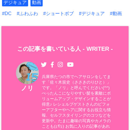
デジキュア
動画
DC
ふわふわ
ショートボブ
デジキュア
動画
この記事を書いている人 -
WRITER
-
兵庫県たつの市でヘアサロンをしてま
す「佐々木規史（ささきのりひと）」
ノリ
です。「ノリ」と呼んでください(^^)
ぺったんこになりやすい髪を素敵にボ
リュームアップ・デザインすることが
得意♪ レシェルブゲストさんのビフォ
ーアフターやヘアに関するお役立ち情
報、セルフスタイリングのコツなどを
更新中。たまに趣味の写真やカメラの
ことも(≧∇≦) お気に入りの記事があれ