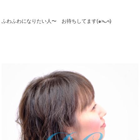
ふわふわになりたい人〜 お待ちしてます(๑˃̵ᴗ˂̵)