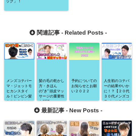
ック」！
関連記事 -
Related Posts
-
メンズコテパー
髪の毛の乾かし
予約についての
人生初のコテパ
マ・ジェットモ
方・きほん
お知らせとお願
ーの結果やいか
ヒカンスタイ
の”き” 頭皮マッ
い２０２２
に！？【２０代
ル！ピンピン髪
サージの重要性
３０代メンズコ
もやわらかいい
も解説
テパーマスタイ
感じに♪
ル】
最新記事 -
New Posts
-