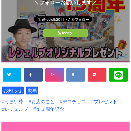
＼フォローお願いします／
feedly
お知らせ
動画
うまい棒
お店のこと
デコチョコ
プレゼント
レシェルブ
１３周年記念