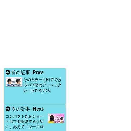
前の記事 -
Prev
-
そのカラー１回ででき
るの？暗めアッシュグ
レーを作る方法
次の記事 -
Next
-
コンパクト丸みショー
トボブを実現するため
に、あえて「ツーブロ