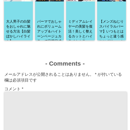
大人男子の白髪
パーマでおしゃ
ミディアムレイ
【メンズねじり
をおしゃれに魅
れにボリューム
ヤーの美髪を復
スパイラルパー
せる方法【白髪
アップ＆ハイト
活！美しく整え
マ】いつもとは
ぼかしハイライ
ーンベージュカ
るカットとハイ
ちょっと違う感
ト】
ラーで完璧完成
ライトカラー
じにボリューム
♪
アップ♪
-
Comments
-
メールアドレスが公開されることはありません。
*
が付いている
欄は必須項目です
コメント
*