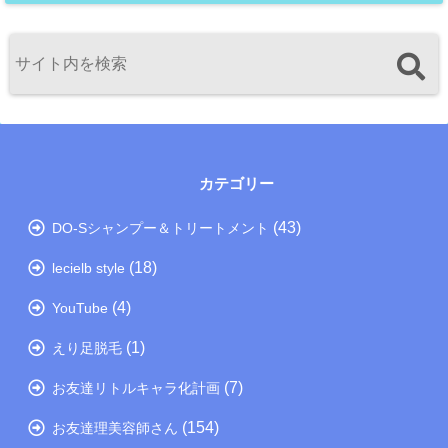
カテゴリー
(43)
DO-Sシャンプー＆トリートメント
(18)
lecielb style
(4)
YouTube
(1)
えり足脱毛
(7)
お友達リトルキャラ化計画
(154)
お友達理美容師さん