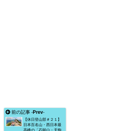
前の記事 -
Prev
-
【休日登山部＃２１】
日本百名山・西日本最
高峰の「石鎚山・天狗