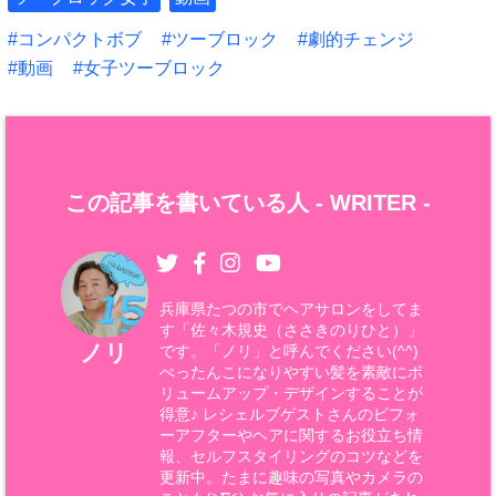
コンパクトボブ
ツーブロック
劇的チェンジ
動画
女子ツーブロック
この記事を書いている人 -
WRITER
-
兵庫県たつの市でヘアサロンをしてま
す「佐々木規史（ささきのりひと）」
ノリ
です。「ノリ」と呼んでください(^^)
ぺったんこになりやすい髪を素敵にボ
リュームアップ・デザインすることが
得意♪ レシェルブゲストさんのビフォ
ーアフターやヘアに関するお役立ち情
報、セルフスタイリングのコツなどを
更新中。たまに趣味の写真やカメラの