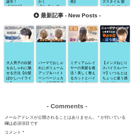
誕生！
かく
画】
ズスタイル 髪
【iOS13】
【YouTube動
を伸ばしていく
画】
方法
最新記事 -
New Posts
-
大人男子の白髪
パーマでおしゃ
ミディアムレイ
【メンズねじり
をおしゃれに魅
れにボリューム
ヤーの美髪を復
スパイラルパー
せる方法【白髪
アップ＆ハイト
活！美しく整え
マ】いつもとは
ぼかしハイライ
ーンベージュカ
るカットとハイ
ちょっと違う感
ト】
ラーで完璧完成
ライトカラー
じにボリューム
♪
アップ♪
-
Comments
-
メールアドレスが公開されることはありません。
*
が付いている
欄は必須項目です
コメント
*