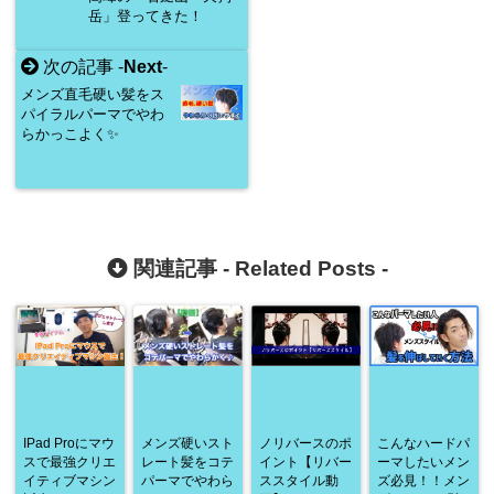
岳」登ってきた！
次の記事 -
Next
-
メンズ直毛硬い髪をス
パイラルパーマでやわ
らかっこよく✨
関連記事 -
Related Posts
-
IPad Proにマウ
メンズ硬いスト
ノリバースのポ
こんなハードパ
スで最強クリエ
レート髪をコテ
イント【リバー
ーマしたいメン
イティブマシン
パーマでやわら
ススタイル動
ズ必見！！メン