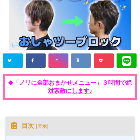
「ノリに全部おまかせメニュー」３時間で絶
◆
対素敵にします♪
目次
[
]
表示