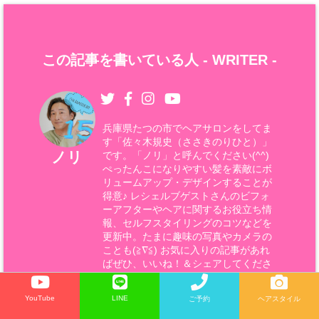
この記事を書いている人 -
WRITER
-
兵庫県たつの市でヘアサロンをしてま
す「佐々木規史（ささきのりひと）」
ノリ
です。「ノリ」と呼んでください(^^)
ぺったんこになりやすい髪を素敵にボ
リュームアップ・デザインすることが
得意♪ レシェルブゲストさんのビフォ
ーアフターやヘアに関するお役立ち情
報、セルフスタイリングのコツなどを
更新中。たまに趣味の写真やカメラの
ことも(≧∇≦) お気に入りの記事があれ
ばぜひ、いいね！＆シェアしてくださ
いね♪
YouTube
LINE
ご予約
ヘアスタイル
詳しいプロフィールはこちら