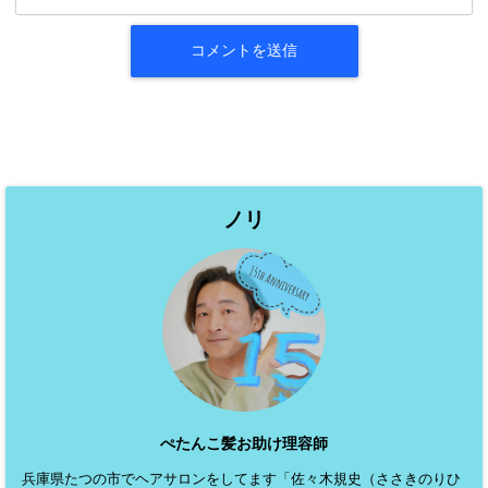
ノリ
ぺたんこ髪お助け理容師
兵庫県たつの市でヘアサロンをしてます「佐々木規史（ささきのりひ