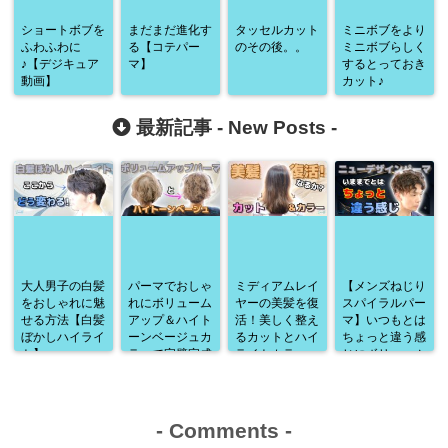
ショートボブを
まだまだ進化す
タッセルカット
ミニボブをより
ふわふわに
る【コテパー
のその後。。
ミニボブらしく
♪【デジキュア
マ】
するとっておき
動画】
カット♪
最新記事 -
New Posts
-
大人男子の白髪
パーマでおしゃ
ミディアムレイ
【メンズねじり
をおしゃれに魅
れにボリューム
ヤーの美髪を復
スパイラルパー
せる方法【白髪
アップ＆ハイト
活！美しく整え
マ】いつもとは
ぼかしハイライ
ーンベージュカ
るカットとハイ
ちょっと違う感
ト】
ラーで完璧完成
ライトカラー
じにボリューム
♪
アップ♪
-
Comments
-