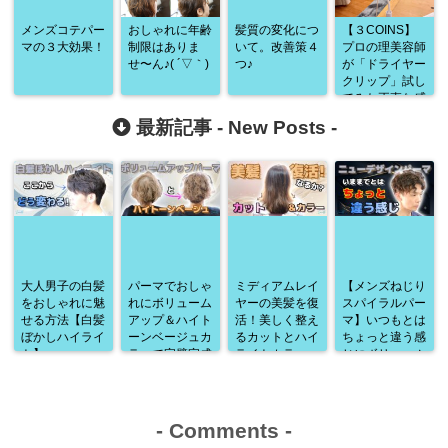
メンズコテパー
おしゃれに年齢
髪質の変化につ
【３COINS】
マの３大効果！
制限はありま
いて。改善策４
プロの理美容師
せ〜ん♪( ´▽｀)
つ♪
が「ドライヤー
クリップ」試し
てみた正直な感
想とは・・・
最新記事 -
New Posts
-
大人男子の白髪
パーマでおしゃ
ミディアムレイ
【メンズねじり
をおしゃれに魅
れにボリューム
ヤーの美髪を復
スパイラルパー
せる方法【白髪
アップ＆ハイト
活！美しく整え
マ】いつもとは
ぼかしハイライ
ーンベージュカ
るカットとハイ
ちょっと違う感
ト】
ラーで完璧完成
ライトカラー
じにボリューム
♪
アップ♪
-
Comments
-