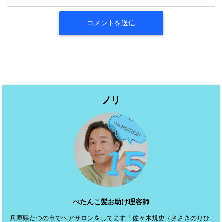
ノリ
ぺたんこ髪お助け理容師
兵庫県たつの市でヘアサロンをしてます「佐々木規史（ささきのりひ