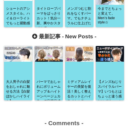
ショートのアシ
タイトロープパ
メンズつむじ割
今までとちょっ
メスタイル。ハ
ーマをばっさり
れをなくすパー
と変えて。
Men’s fade
イ＆ローライト
カット！気分一
マ。でもナチュ
style☆
でもっと躍動感
新、爽やかスタ
ラルに仕上げた
♪
イルで♪
い
最新記事 -
New Posts
-
大人男子の白髪
パーマでおしゃ
ミディアムレイ
【メンズねじり
をおしゃれに魅
れにボリューム
ヤーの美髪を復
スパイラルパー
せる方法【白髪
アップ＆ハイト
活！美しく整え
マ】いつもとは
ぼかしハイライ
ーンベージュカ
るカットとハイ
ちょっと違う感
ト】
ラーで完璧完成
ライトカラー
じにボリューム
♪
アップ♪
-
Comments
-