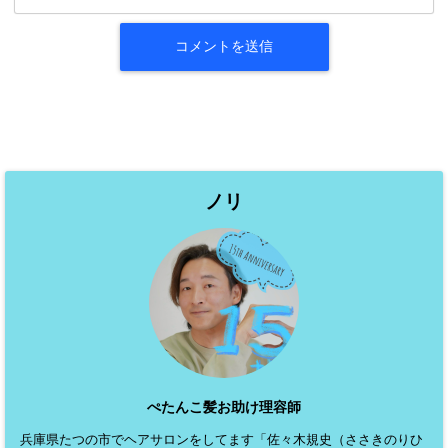
ノリ
ぺたんこ髪お助け理容師
兵庫県たつの市でヘアサロンをしてます「佐々木規史（ささきのりひ