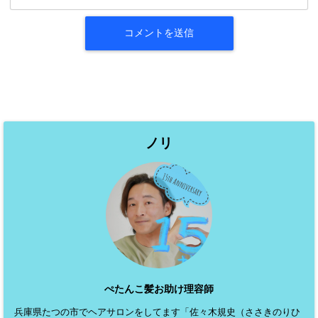
ノリ
ぺたんこ髪お助け理容師
兵庫県たつの市でヘアサロンをしてます「佐々木規史（ささきのりひ