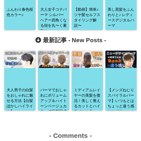
ふんわり春色桜
大人女子コテパ
【動画】簡単♪
美し黒髪をふん
色カラー♪
ーマ シルバー
ツヤ髪セルフス
わりと♪ レディ
ヘアー四角くな
タイリング解
ースデジタルパ
る頭を丸〜く素
説〜
ーマ
敵に♪
最新記事 -
New Posts
-
大人男子の白髪
パーマでおしゃ
ミディアムレイ
【メンズねじり
をおしゃれに魅
れにボリューム
ヤーの美髪を復
スパイラルパー
せる方法【白髪
アップ＆ハイト
活！美しく整え
マ】いつもとは
ぼかしハイライ
ーンベージュカ
るカットとハイ
ちょっと違う感
ト】
ラーで完璧完成
ライトカラー
じにボリューム
♪
アップ♪
-
Comments
-