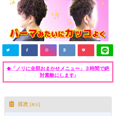
「ノリに全部おまかせメニュー」３時間で絶
◆
対素敵にします♪
目次
[
]
表示