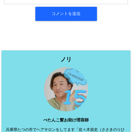
ノリ
ぺたんこ髪お助け理容師
兵庫県たつの市でヘアサロンをしてます「佐々木規史（ささきのりひ