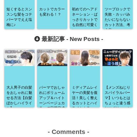
短くするとスン
カットでカラー
初めてのヘアド
ツーブロックで
スンな髪をコテ
も変わる！？
ネーション・ば
失敗・カッパみ
パーマでええ塩
っさりカットで
たいにならない
梅に♪
も自然に可愛く
カット方法、考
♪
え方。
最新記事 -
New Posts
-
大人男子の白髪
パーマでおしゃ
ミディアムレイ
【メンズねじり
をおしゃれに魅
れにボリューム
ヤーの美髪を復
スパイラルパー
せる方法【白髪
アップ＆ハイト
活！美しく整え
マ】いつもとは
ぼかしハイライ
ーンベージュカ
るカットとハイ
ちょっと違う感
ト】
ラーで完璧完成
ライトカラー
じにボリューム
♪
アップ♪
-
Comments
-