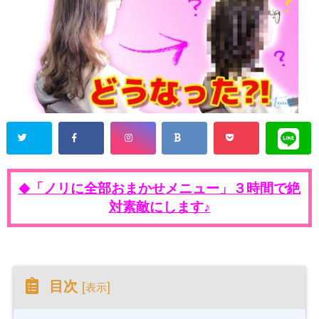
「ノリに全部おまかせメニュー」３時間で絶
◆
対素敵にします♪
目次
[
]
表示