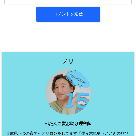
ノリ
ぺたんこ髪お助け理容師
兵庫県たつの市でヘアサロンをしてます「佐々木規史（ささきのりひ