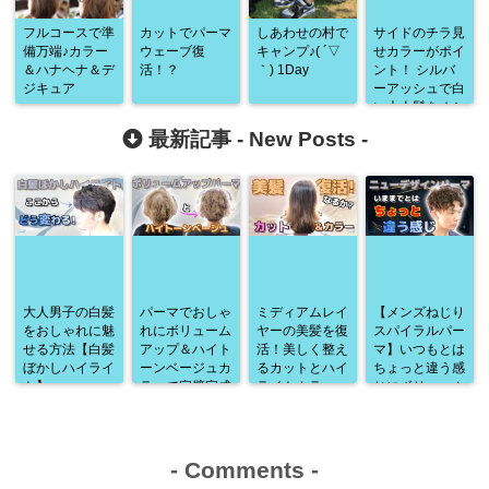
フルコースで準
カットでパーマ
しあわせの村で
サイドのチラ見
備万端♪カラー
ウェーブ復
キャンプ♪( ´▽
せカラーがポイ
＆ハナヘナ＆デ
活！？
｀) 1Day
ント！ シルバ
ジキュア
ーアッシュで白
い大人髪をオシ
ャレに演出♪
最新記事 -
New Posts
-
大人男子の白髪
パーマでおしゃ
ミディアムレイ
【メンズねじり
をおしゃれに魅
れにボリューム
ヤーの美髪を復
スパイラルパー
せる方法【白髪
アップ＆ハイト
活！美しく整え
マ】いつもとは
ぼかしハイライ
ーンベージュカ
るカットとハイ
ちょっと違う感
ト】
ラーで完璧完成
ライトカラー
じにボリューム
♪
アップ♪
-
Comments
-