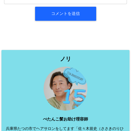
ノリ
ぺたんこ髪お助け理容師
兵庫県たつの市でヘアサロンをしてます「佐々木規史（ささきのりひ