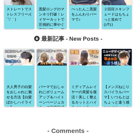
ストレートでス
黒髪ロングのマ
ぺったんこ黒髪
２回目スキンフ
トレスフリー♪(
ンネリ打破！レ
をふんわりパー
ェードはもちょ
´▽｀)
イヤーカットで
マで♪
っと攻めて
圧倒的に華やぐ
(≧∇≦)
劇的ビフォーア
フター
最新記事 -
New Posts
-
大人男子の白髪
パーマでおしゃ
ミディアムレイ
【メンズねじり
をおしゃれに魅
れにボリューム
ヤーの美髪を復
スパイラルパー
せる方法【白髪
アップ＆ハイト
活！美しく整え
マ】いつもとは
ぼかしハイライ
ーンベージュカ
るカットとハイ
ちょっと違う感
ト】
ラーで完璧完成
ライトカラー
じにボリューム
♪
アップ♪
-
Comments
-