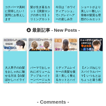
コテパーマ真剣
髪が生き返るカ
今日は「ホワイ
ショートがより
に習得したい！
ット【美髪ロン
ティアッシュ」
美しい✨難しい
質問にお答えし
グの作り方】ト
で♪ グレイヘア
骨格や髪質も理
ます
リミングカット
ーの楽しみ方
想のシルエット
に♪
最新記事 -
New Posts
-
大人男子の白髪
パーマでおしゃ
ミディアムレイ
【メンズねじり
をおしゃれに魅
れにボリューム
ヤーの美髪を復
スパイラルパー
せる方法【白髪
アップ＆ハイト
活！美しく整え
マ】いつもとは
ぼかしハイライ
ーンベージュカ
るカットとハイ
ちょっと違う感
ト】
ラーで完璧完成
ライトカラー
じにボリューム
♪
アップ♪
-
Comments
-