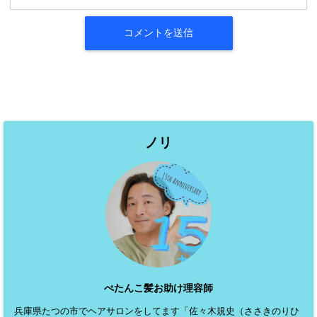
ノリ
ぺたんこ髪お助け理容師
兵庫県たつの市でヘアサロンをしてます「佐々木規史（ささきのりひ