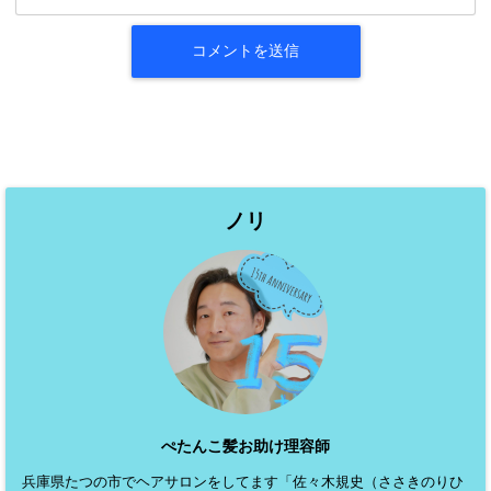
ノリ
ぺたんこ髪お助け理容師
兵庫県たつの市でヘアサロンをしてます「佐々木規史（ささきのりひ