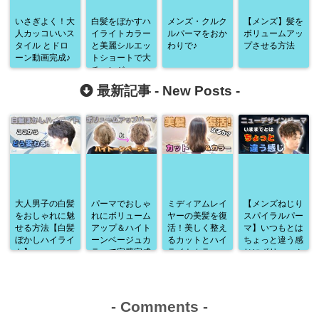
いさぎよく！大
白髪をぼかすハ
メンズ・クルク
【メンズ】髪を
人カッコいいス
イライトカラー
ルパーマをおか
ボリュームアッ
タイル とドロ
と美麗シルエッ
わりで♪
プさせる方法
ーン動画完成♪
トショートで大
チェンジ♪
最新記事 -
New Posts
-
大人男子の白髪
パーマでおしゃ
ミディアムレイ
【メンズねじり
をおしゃれに魅
れにボリューム
ヤーの美髪を復
スパイラルパー
せる方法【白髪
アップ＆ハイト
活！美しく整え
マ】いつもとは
ぼかしハイライ
ーンベージュカ
るカットとハイ
ちょっと違う感
ト】
ラーで完璧完成
ライトカラー
じにボリューム
♪
アップ♪
-
Comments
-