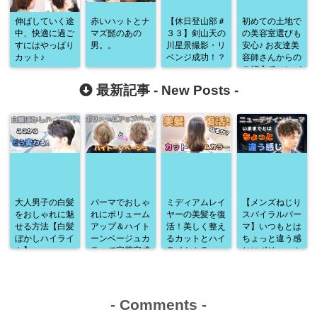
伸ばしていく途
赤いハットとナ
【休日登山部＃
初めての土地で
中、快適に過ご
マズ髭のあの
３３】剣山天の
の美容室選びも
すにはやっぱり
男。。
川星景撮影・リ
安心♪ お友達美
カット♪
ベンジ成功！？
容師さんからの
ご紹介でコンパ
クト美ショート
最新記事 -
New Posts
-
に
大人男子の白髪
パーマでおしゃ
ミディアムレイ
【メンズねじり
をおしゃれに魅
れにボリューム
ヤーの美髪を復
スパイラルパー
せる方法【白髪
アップ＆ハイト
活！美しく整え
マ】いつもとは
ぼかしハイライ
ーンベージュカ
るカットとハイ
ちょっと違う感
ト】
ラーで完璧完成
ライトカラー
じにボリューム
♪
アップ♪
-
Comments
-