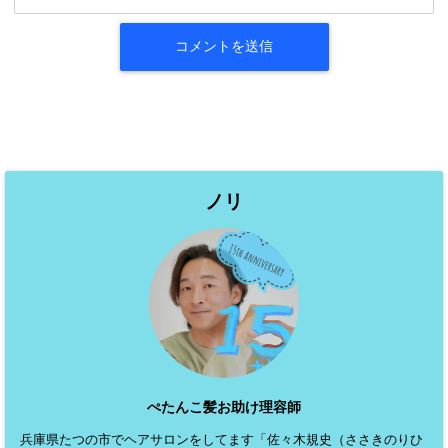
ノリ
ぺたんこ髪お助け理容師
兵庫県たつの市でヘアサロンをしてます「佐々木規史（ささきのりひ