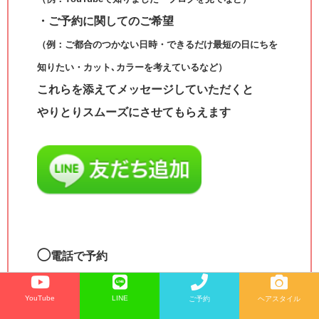
・ご予約に関してのご希望
（例：ご都合のつかない日時・できるだけ最短の日にちを
知りたい・カット､カラーを考えているなど）
これらを添えてメッセージしていただくと
やりとりスムーズにさせてもらえます
◯
電話で予約
☎︎0791-63-9626
YouTube
LINE
ご予約
ヘアスタイル