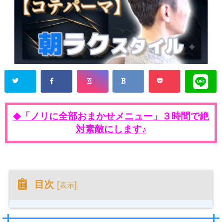
「ノリに全部おまかせメニュー」３時間で絶
◆
対素敵にします♪
目次
[
]
表示