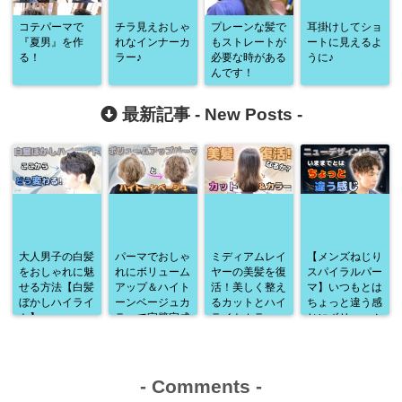
コテパーマで
チラ見えおしゃ
プレーンな髪で
耳掛けしてショ
『夏男』を作
れなインナーカ
もストレートが
ートに見えるよ
る！
ラー♪
必要な時がある
うに♪
んです！
最新記事 -
New Posts
-
大人男子の白髪
パーマでおしゃ
ミディアムレイ
【メンズねじり
をおしゃれに魅
れにボリューム
ヤーの美髪を復
スパイラルパー
せる方法【白髪
アップ＆ハイト
活！美しく整え
マ】いつもとは
ぼかしハイライ
ーンベージュカ
るカットとハイ
ちょっと違う感
ト】
ラーで完璧完成
ライトカラー
じにボリューム
♪
アップ♪
-
Comments
-