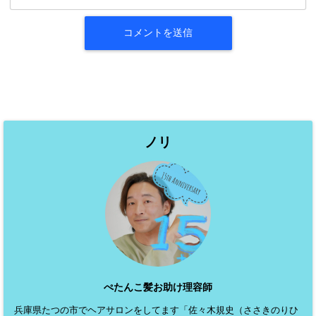
ノリ
ぺたんこ髪お助け理容師
兵庫県たつの市でヘアサロンをしてます「佐々木規史（ささきのりひ