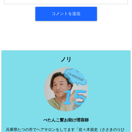
ノリ
ぺたんこ髪お助け理容師
兵庫県たつの市でヘアサロンをしてます「佐々木規史（ささきのりひ