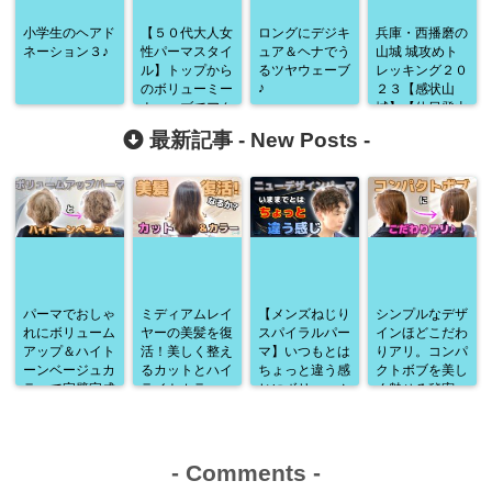
小学生のヘアド
【５０代大人女
ロングにデジキ
兵庫・西播磨の
ネーション３♪
性パーマスタイ
ュア＆ヘナでう
山城 城攻めト
ル】トップから
るツヤウェーブ
レッキング２０
♪
のボリューミー
２３【感状山
ウェーブでアク
城】【休日登山
ティブに♪
部＃８】
最新記事 -
New Posts
-
パーマでおしゃ
ミディアムレイ
【メンズねじり
シンプルなデザ
れにボリューム
ヤーの美髪を復
スパイラルパー
インほどこだわ
アップ＆ハイト
活！美しく整え
マ】いつもとは
りアリ。コンパ
ーンベージュカ
るカットとハイ
ちょっと違う感
クトボブを美し
ラーで完璧完成
ライトカラー
じにボリューム
く魅せる秘密
♪
アップ♪
-
Comments
-