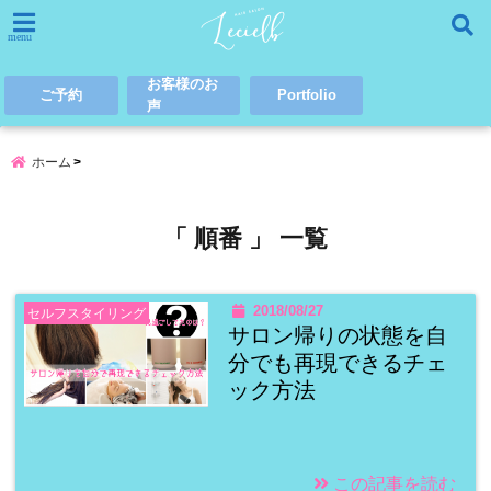
menu
お客様のお
ご予約
Portfolio
声
ホーム
「 順番 」 一覧
2018/08/27
セルフスタイリング
サロン帰りの状態を自
分でも再現できるチェ
ック方法
この記事を読む