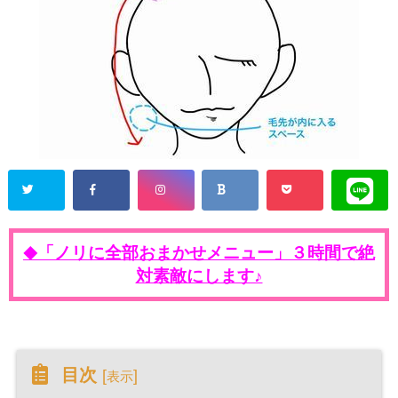
「ノリに全部おまかせメニュー」３時間で絶
◆
対素敵にします♪
目次
[
]
表示