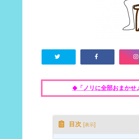
「ノリに全部おまかせ
◆
目次
[
]
表示