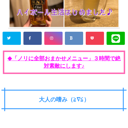
「ノリに全部おまかせメニュー」３時間で絶
◆
対素敵にします♪
大人の嗜み（≧∇≦）