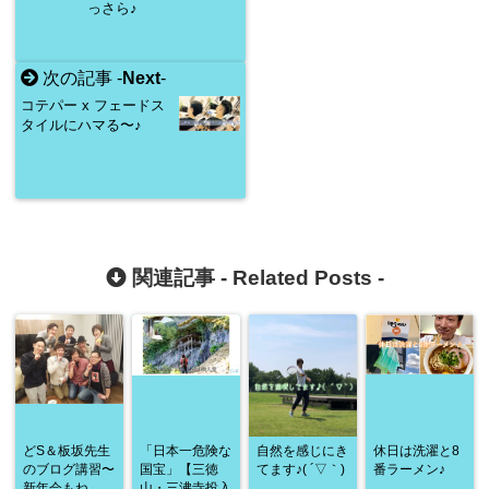
っさら♪
次の記事 -
Next
-
コテパー x フェードス
タイルにハマる〜♪
関連記事 -
Related Posts
-
どS＆板坂先生
「日本一危険な
自然を感じにき
休日は洗濯と8
のブログ講習〜
国宝」【三徳
てます♪( ´▽｀)
番ラーメン♪
新年会もね
山・三沸寺投入