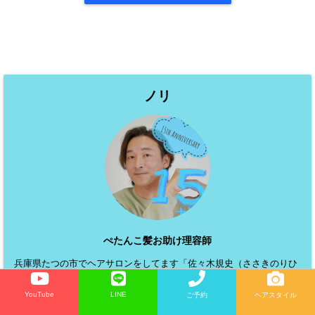
ノリ
ぺたんこ髪お助け理容師
兵庫県たつの市でヘアサロンをしてます「佐々木規史（ささきのりひ
と）」です。「ノリ」と呼んでください(^^) ぺったんこになりやすい
YouTube
LINE
ご予約
ヘアスタイル
髪を素敵にボリュームアップ・デザインすることが得意です♪ レシェ
ルブゲストさんのビフォーアフターやヘアに関するお役立ち情報、セ