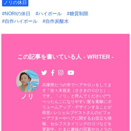
ノリの休日
NORIの休日
ハイボール
糖質制限
自作ハイボール
自作炭酸水
この記事を書いている人 -
WRITER
-
兵庫県たつの市でヘアサロンをしてま
す「佐々木規史（ささきのりひと）」
ノリ
です。「ノリ」と呼んでください(^^)
ぺったんこになりやすい髪を素敵にボ
リュームアップ・デザインすることが
得意♪ レシェルブゲストさんのビフォ
ーアフターやヘアに関するお役立ち情
報、セルフスタイリングのコツなどを
更新中。たまに趣味の写真やカメラの