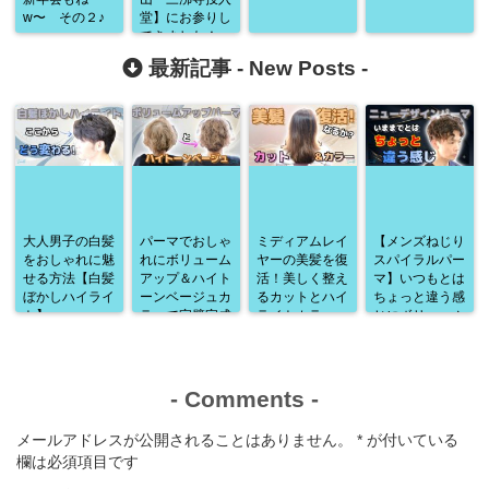
w〜 その２♪
堂】にお参りし
てきました！
最新記事 -
New Posts
-
大人男子の白髪
パーマでおしゃ
ミディアムレイ
【メンズねじり
をおしゃれに魅
れにボリューム
ヤーの美髪を復
スパイラルパー
せる方法【白髪
アップ＆ハイト
活！美しく整え
マ】いつもとは
ぼかしハイライ
ーンベージュカ
るカットとハイ
ちょっと違う感
ト】
ラーで完璧完成
ライトカラー
じにボリューム
♪
アップ♪
-
Comments
-
メールアドレスが公開されることはありません。
*
が付いている
欄は必須項目です