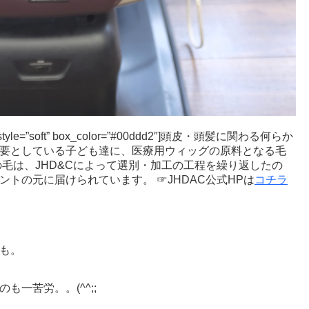
yle=”soft” box_color=”#00ddd2″]頭皮・頭髪に関わる何らか
要としている子ども達に、医療用ウィッグの原料となる毛
毛は、JHD&Cによって選別・加工の工程を繰り返したの
トの元に届けられています。 ☞JHDAC公式HPは
コチラ
も。
一苦労。。(^^;;