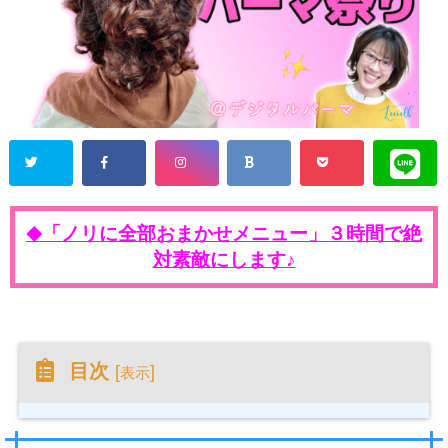
「ノリに全部おまかせメニュー」３時間で絶
◆
対素敵にします♪
目次
[
]
表示