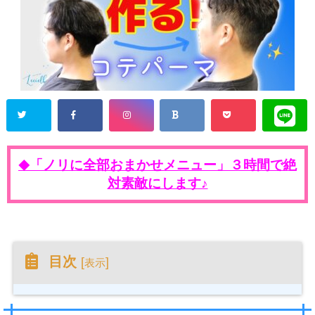
「ノリに全部おまかせメニュー」３時間で絶
◆
対素敵にします♪
目次
[
]
表示