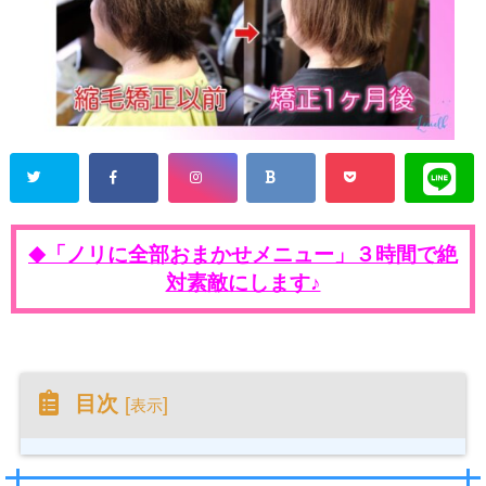
「ノリに全部おまかせメニュー」３時間で絶
◆
対素敵にします♪
目次
[
]
表示