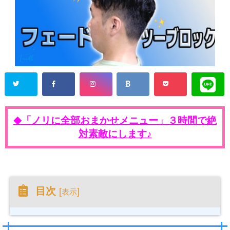
「ノリに全部おまかせメニュー」３時間で絶
◆
対素敵にします♪
目次
[
]
表示